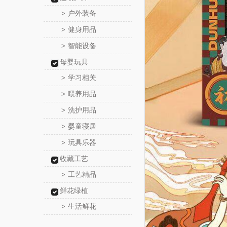
户外装备
>
健身用品
>
智能设备
>
母婴玩具
学习相关
>
喂养用品
>
洗护用品
>
婴童寝居
>
玩具乐器
>
收藏工艺
工艺精品
>
鲜花绿植
生活鲜花
>