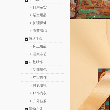
日用杂货
>
浴室用品
>
护理保健
>
香薰/熏香
>
家纺毛巾
床上用品
>
居家布艺
>
箱包服饰
功能箱包
>
珠宝首饰
>
钟表眼镜
>
服饰内衣
>
户外鞋服
>
运动户外