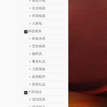
厨房小电
>
生活电器
>
环境电器
>
大家电
>
杯壶厨具
杯壶水具
>
烹饪锅具
>
咖啡具
>
餐具礼品
>
刀剪菜板
>
厨房配件
>
茶具礼品
>
个护清洁
清洁用具
>