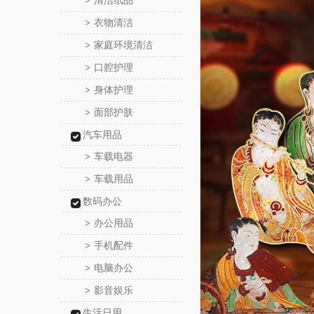
清洁纸品
>
衣物清洁
>
家庭环境清洁
>
口腔护理
>
身体护理
>
面部护肤
>
汽车用品
车载电器
>
车载用品
>
数码办公
办公用品
>
手机配件
>
电脑办公
>
影音娱乐
>
生活日用