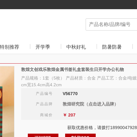
特别推荐
开学季
中秋好礼
防暑防暑
敦煌文创戏乐敦煌金属书签礼盒套装生日开学办公礼物
产品规格：1套（5枚） 产品材质：合金 产品工艺：合金/电镀/
cm宽15.4cm高4.2cm
V56770
产品编号
敦煌研究院（点击进入品牌）
产品品牌
￥
207
商城价
获取优惠价格，请拨打18990047928