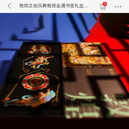
0
敦煌文创乐舞敦煌金属书签礼盒套装国潮文化创意生日礼物礼盒